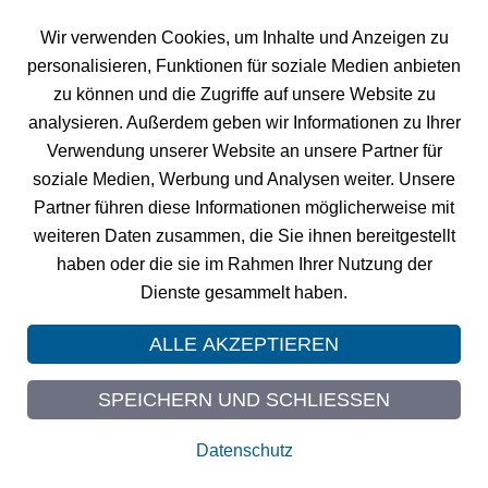
FM
Neuigkeiten und Termine zu VISA
Raumbuch und GIS
Wir verwenden Cookies, um Inhalte und Anzeigen zu
PROJECT.
personalisieren, Funktionen für soziale Medien anbieten
Zu den News
zu können und die Zugriffe auf unsere Website zu
FM
VISA
Raumbuch testen
analysieren. Außerdem geben wir Informationen zu Ihrer
Testen Sie unsere Facility Management Software 4 Monate
Verwendung unserer Website an unsere Partner für
gratis.
soziale Medien, Werbung und Analysen weiter. Unsere
Testversion anfordern
Partner führen diese Informationen möglicherweise mit
weiteren Daten zusammen, die Sie ihnen bereitgestellt
haben oder die sie im Rahmen Ihrer Nutzung der
Dienste gesammelt haben.
© 2026 GIS PROJECT
ALLE AKZEPTIEREN
Impressum
Datenschutz
SPEICHERN UND SCHLIESSEN
Sitemap
Datenschutz