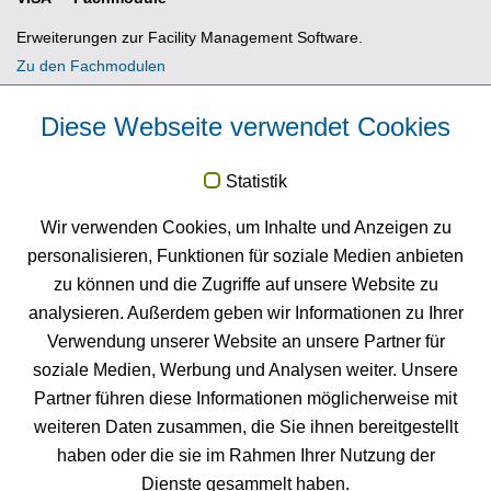
Erweiterungen zur Facility Management Software.
Zu den Fachmodulen
Diese Webseite verwendet Cookies
News
Statistik
FM
Neuigkeiten und Termine zu VISA
Raumbuch und GIS
Wir verwenden Cookies, um Inhalte und Anzeigen zu
PROJECT.
personalisieren, Funktionen für soziale Medien anbieten
Zu den News
zu können und die Zugriffe auf unsere Website zu
FM
VISA
Raumbuch testen
analysieren. Außerdem geben wir Informationen zu Ihrer
Testen Sie unsere Facility Management Software 4 Monate
Verwendung unserer Website an unsere Partner für
gratis.
soziale Medien, Werbung und Analysen weiter. Unsere
Testversion anfordern
Partner führen diese Informationen möglicherweise mit
weiteren Daten zusammen, die Sie ihnen bereitgestellt
haben oder die sie im Rahmen Ihrer Nutzung der
Dienste gesammelt haben.