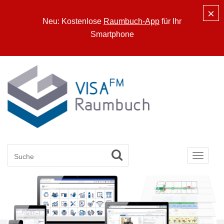
×
Neu: Kostenlose
Raumbuch-App
für Ihr
Smartphone
Toggle
navigat