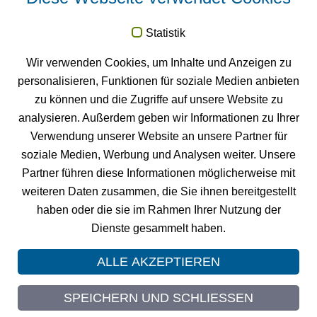
News
Statistik
FM
Neuigkeiten und Termine zu VISA
Raumbuch und GIS
Wir verwenden Cookies, um Inhalte und Anzeigen zu
PROJECT.
personalisieren, Funktionen für soziale Medien anbieten
Zu den News
zu können und die Zugriffe auf unsere Website zu
FM
VISA
Raumbuch testen
analysieren. Außerdem geben wir Informationen zu Ihrer
Testen Sie unsere Facility Management Software 4 Monate
Verwendung unserer Website an unsere Partner für
gratis.
soziale Medien, Werbung und Analysen weiter. Unsere
Testversion anfordern
Partner führen diese Informationen möglicherweise mit
weiteren Daten zusammen, die Sie ihnen bereitgestellt
haben oder die sie im Rahmen Ihrer Nutzung der
Dienste gesammelt haben.
© 2026 GIS PROJECT
Impressum
ALLE AKZEPTIEREN
Datenschutz
Sitemap
SPEICHERN UND SCHLIESSEN