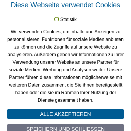
Diese Webseite verwendet Cookies
News
Statistik
FM
Neuigkeiten und Termine zu VISA
Raumbuch und GIS
Wir verwenden Cookies, um Inhalte und Anzeigen zu
PROJECT.
personalisieren, Funktionen für soziale Medien anbieten
Zu den News
zu können und die Zugriffe auf unsere Website zu
FM
VISA
Raumbuch testen
analysieren. Außerdem geben wir Informationen zu Ihrer
Testen Sie unsere Facility Management Software 4 Monate
Verwendung unserer Website an unsere Partner für
gratis.
soziale Medien, Werbung und Analysen weiter. Unsere
Testversion anfordern
Partner führen diese Informationen möglicherweise mit
weiteren Daten zusammen, die Sie ihnen bereitgestellt
haben oder die sie im Rahmen Ihrer Nutzung der
Dienste gesammelt haben.
© 2026 GIS PROJECT
ALLE AKZEPTIEREN
Impressum
Datenschutz
SPEICHERN UND SCHLIESSEN
Sitemap