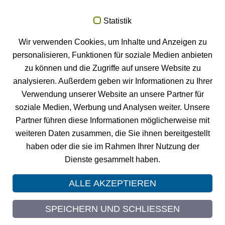
News
Statistik
FM
Neuigkeiten und Termine zu VISA
Raumbuch und GIS
Wir verwenden Cookies, um Inhalte und Anzeigen zu
PROJECT.
personalisieren, Funktionen für soziale Medien anbieten
Zu den News
zu können und die Zugriffe auf unsere Website zu
FM
VISA
Raumbuch testen
analysieren. Außerdem geben wir Informationen zu Ihrer
Testen Sie unsere Facility Management Software 4 Monate
Verwendung unserer Website an unsere Partner für
gratis.
soziale Medien, Werbung und Analysen weiter. Unsere
Testversion anfordern
Partner führen diese Informationen möglicherweise mit
weiteren Daten zusammen, die Sie ihnen bereitgestellt
haben oder die sie im Rahmen Ihrer Nutzung der
Dienste gesammelt haben.
© 2026 GIS PROJECT
Impressum
ALLE AKZEPTIEREN
Datenschutz
Sitemap
SPEICHERN UND SCHLIESSEN