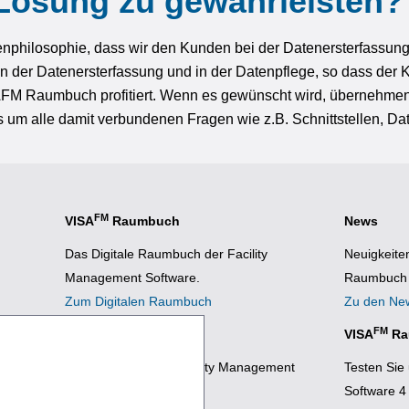
 Lösung zu gewährleisten?
rmenphilosophie, dass wir den Kunden bei der Datenersterfassun
n der Datenersterfassung und in der Datenpflege, so dass der
M Raumbuch profitiert. Wenn es gewünscht wird, übernehmen 
um alle damit verbundenen Fragen wie z.B. Schnittstellen, Dat
FM
VISA
Raumbuch
News
Das Digitale Raumbuch der Facility
Neuigkeite
Management Software.
Raumbuch 
Zum Digitalen Raumbuch
Zu den Ne
FM
FM
VISA
Fachmodule
VISA
Ra
Erweiterungen zur Facility Management
Testen Sie
Software.
Software 4