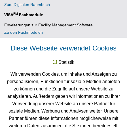
Zum Digitalen Raumbuch
FM
VISA
Fachmodule
Erweiterungen zur Facility Management Software.
Zu den Fachmodulen
Diese Webseite verwendet Cookies
News
Statistik
FM
Neuigkeiten und Termine zu VISA
Raumbuch und GIS
Wir verwenden Cookies, um Inhalte und Anzeigen zu
PROJECT.
personalisieren, Funktionen für soziale Medien anbieten
Zu den News
zu können und die Zugriffe auf unsere Website zu
FM
VISA
Raumbuch testen
analysieren. Außerdem geben wir Informationen zu Ihrer
Testen Sie unsere Facility Management Software 4 Monate
Verwendung unserer Website an unsere Partner für
gratis.
soziale Medien, Werbung und Analysen weiter. Unsere
Testversion anfordern
Partner führen diese Informationen möglicherweise mit
weiteren Daten zusammen, die Sie ihnen bereitgestellt